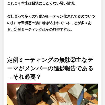
れ必
これこそ
本来は習慣にしたくない悪い習慣。
要？
3
会社員って多くの行動がルーティン化されてるのでいつ
定例
ミー
のまにか習慣悪の渦に巻き込まれていることが多々あ
ティ
る、定例ミーティングはその典型ですね。
ング
の無
駄③
時間
通り
に始
ま
定例ミーティングの無駄②主なテ
り、
ーマがメンバーの進捗報告である
終わ
らな
→それ必要？
い→
時間
への
意識
低す
ぎ