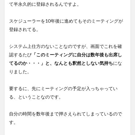
て半永久的に登録されるんですよ。
る
→
習
スケジューラーを10年後に進めてもそのミーティングが
慣
悪
登録されてる。
2
定例
システム上仕方のないことなのですが、画面でこれを確
ミー
認するたび
「このミーティングに自分は数年後も出席し
ティ
ング
てるのか・・・」と、なんとも釈然としない気持ち
にな
の無
りました。
駄②
主な
テー
要するに、先にミーティングの予定が入っちゃってい
マが
メン
る、ということなのです。
バー
の進
捗報
自分の時間を数年後まで押さえられてしまっているので
告で
す。
ある
→そ