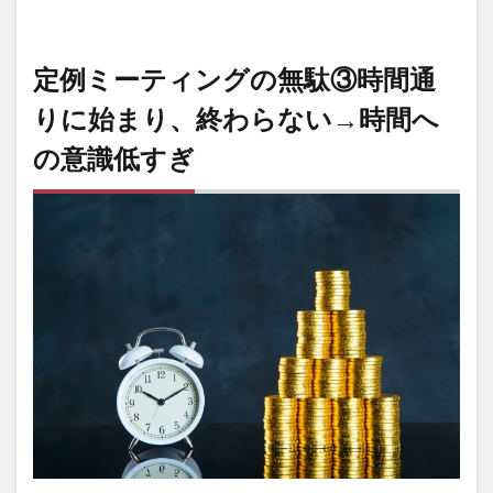
多
く
の
時
定例ミーティングの無駄③時間通
間
を
りに始まり、終わらない→時間へ
世
間
の意識低すぎ
話
で
費
や
す
→
こ
れ
ぞ
時
間
の
無
駄
6