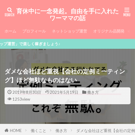
育休中に一念発起。自由を手に入れた
ワーママの話
ホーム
プロフィール
ネットショップ運営
オリジナル品開発
お
稼ぎましょう♪
ダメな会社ほど重視【会社の定例ミーティン
グ】ほど無駄なものはない
2019年8月30日
2021年5月19日
働き方
1253view
HOME
働くこと
働き方
ダメな会社ほど重視【会社の定例