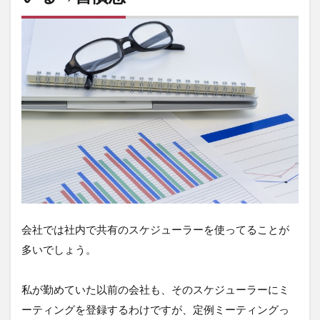
グ
の
無
駄
①
半
永
久
的
に
ミ
ー
テ
ィ
ン
グ
の
会社では社内で共有のスケジューラーを使ってることが
予
多いでしょう。
定
が
入
私が勤めていた以前の会社も、そのスケジューラーにミ
っ
て
ーティングを登録するわけですが、定例ミーティングっ
い