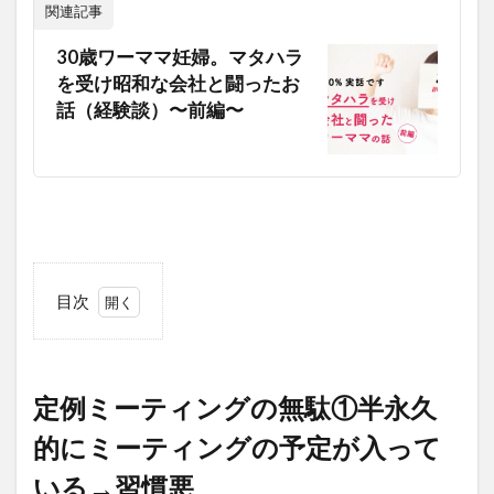
関連記事
30歳ワーママ妊婦。マタハラ
を受け昭和な会社と闘ったお
話（経験談）〜前編〜
目次
1
定
例
ミ
定例ミーティングの無駄①半永久
ー
テ
的にミーティングの予定が入って
ィ
いる→習慣悪
ン