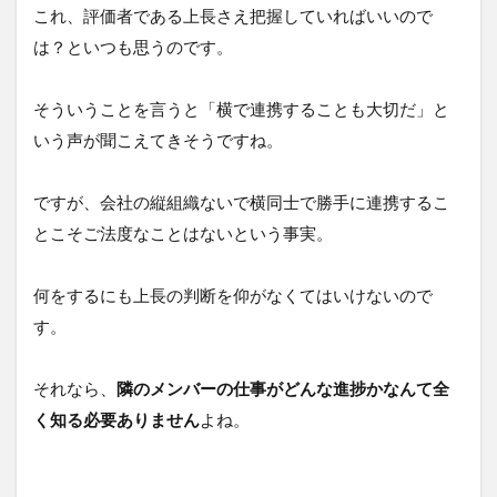
これ、評価者である上長さえ把握していればいいので
を
増
は？といつも思うのです。
や
す
→
そういうことを言うと「横で連携することも大切だ」と
本
いう声が聞こえてきそうですね。
末
転
倒
ですが、会社の縦組織ないで横同士で勝手に連携するこ
5
とこそご法度なことはないという事実。
定
例
ミ
何をするにも上長の判断を仰がなくてはいけないので
ー
す。
テ
ィ
ン
それなら、
隣のメンバーの仕事がどんな進捗かなんて全
グ
の
く知る必要ありません
よね。
無
駄
⑤