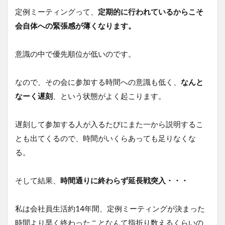
定
定例ミーティングって、
定期的に行われているからこそ
例
ミ
会自体への緊張感が薄くなります。
ー
テ
ィ
意識の中で優先順位が低いのです。
ン
グ
の
なので、その会に参加する時間への意識も低く、
なんと
無
なーく遅刻
、という状態がよく起こります。
駄
⑥
そ
遅刻して参加する人が入るたびにまた一から説明するこ
し
て
とも出てくるので、時間がいくらあっても足りなくな
何
る。
も
決
ま
そして結果、
時間通りに終わらず延長戦突入・・・
ら
な
い…
私は会社員生活約14年間、定例ミーティングが決まった
7
時間より早く終わったことなんて指折り数えるくらいの