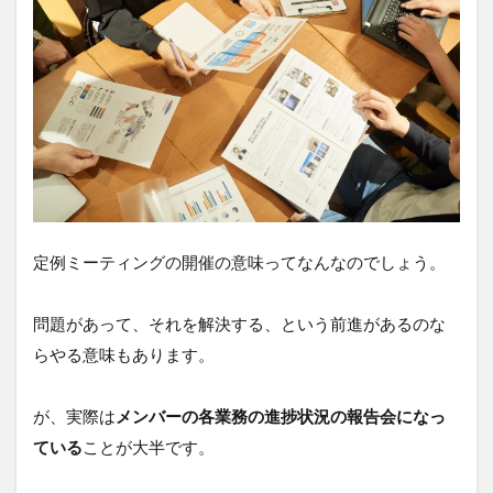
4
定
例
ミ
ー
テ
ィ
ン
グ
の
無
駄
④
定例ミーティングの開催の意味ってなんなのでしょう。
無
理
く
問題があって、それを解決する、という前進があるのな
り
らやる意味もあります。
議
題
を
が、実際は
メンバーの各業務の進捗状況の報告会になっ
作
り
ている
ことが大半です。
業
務