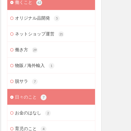
働くこと
62
オリジナル品開発
5
ネットショップ運営
21
働き方
29
物販 / 海外輸入
1
脱サラ
7
日々のこと
7
お金のはなし
2
育児のこと
4