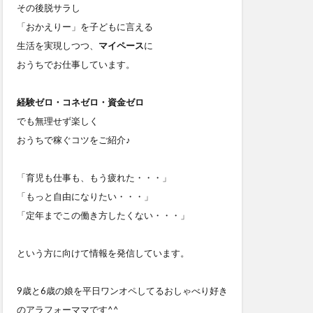
その後脱サラし
「おかえりー」を子どもに言える
生活を実現しつつ、
マイペース
に
おうちでお仕事しています。
経験ゼロ・コネゼロ・資金ゼロ
でも無理せず楽しく
おうちで稼ぐコツをご紹介♪
「育児も仕事も、もう疲れた・・・」
「もっと自由になりたい・・・」
「定年までこの働き方したくない・・・」
という方に向けて情報を発信しています。
9歳と6歳の娘を平日ワンオペしてるおしゃべり好き
のアラフォーママです^^