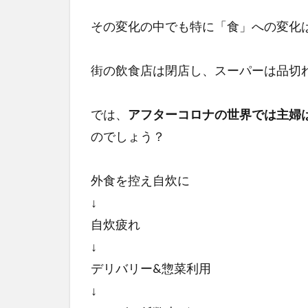
は
その変化の中でも特に「食」への変化
「自
炊疲
れか
街の飲食店は閉店し、スーパーは品切
らの
料理
時間
では、
アフターコロナの世界では主婦
効率
のでしょう？
化」
に
外食を控え自炊に
2
【ア
↓
フタ
自炊疲れ
ーコ
↓
ロナ
と主
デリバリー&惣菜利用
婦の
↓
暮ら