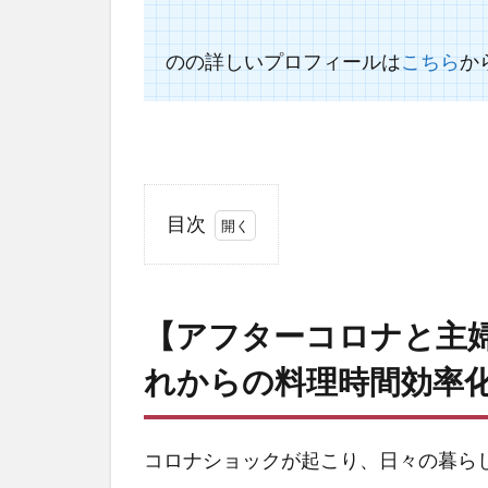
のの詳しいプロフィールは
こちら
か
目次
1
【ア
フタ
【アフターコロナと主
ーコ
ロナ
れからの料理時間効率
と主
婦の
暮ら
コロナショックが起こり、日々の暮ら
し】
料理