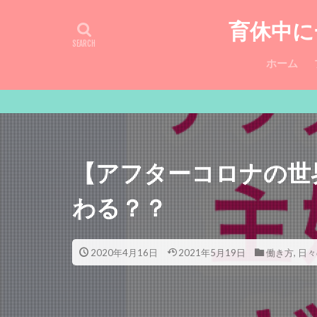
育休中に
ホーム
【アフターコロナの世
わる？？
2020年4月16日
2021年5月19日
働き方
,
日々