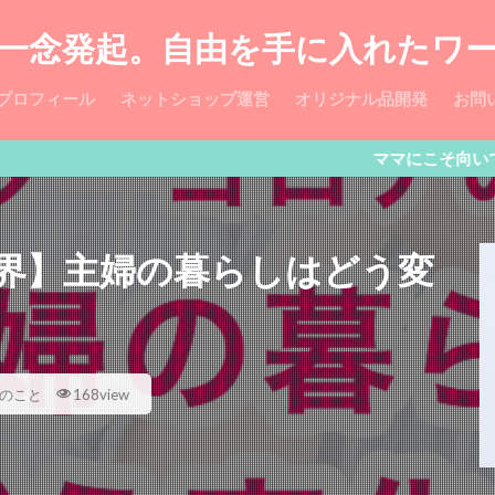
一念発起。自由を手に入れたワ
プロフィール
ネットショップ運営
オリジナル品開発
お問
ママにこそ向いてる「ゆるネ
界】主婦の暮らしはどう変
のこと
168view