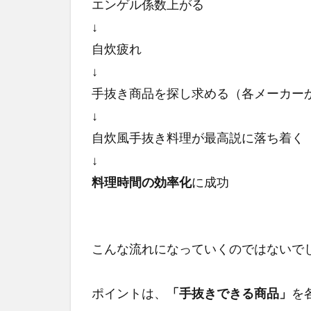
し】
エンゲル係数上がる
買い
↓
物は
自炊疲れ
「一
点大
↓
量収
手抜き商品を探し求める（各メーカー
穫
↓
型」
に
自炊風手抜き料理が最高説に落ち着く
3
↓
【ア
料理時間の効率化
に成功
フタ
ーコ
ロナ
と主
こんな流れになっていくのではないで
婦の
暮ら
し】
ポイントは、
「手抜きできる商品」
を
掃除