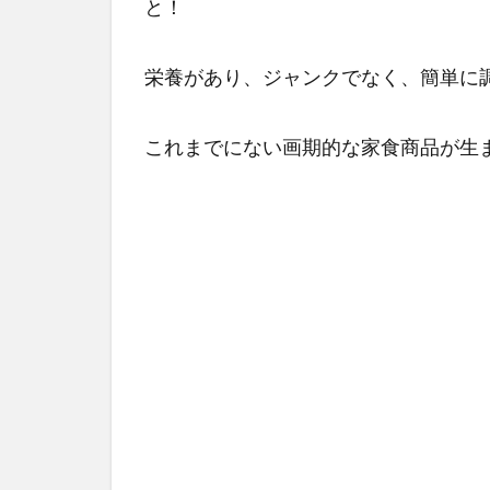
と！
は
「換
気&
栄養があり、ジャンクでなく、簡単に
消
毒」
がマ
これまでにない画期的な家食商品が生
スト
事項
に
4
【ア
フタ
ーコ
ロナ
と主
婦の
暮ら
し】
パー