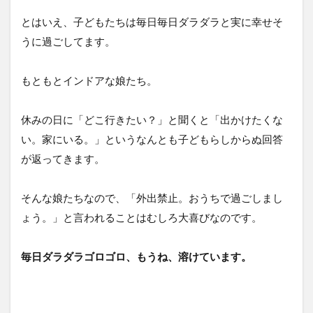
ワー
ク。
とはいえ、子どもたちは毎日毎日ダラダラと実に幸せそ
一日
うに過ごしてます。
のな
んと
なく
もともとインドアな娘たち。
の流
れは
こん
休みの日に「どこ行きたい？」と聞くと「出かけたくな
な感
じ。
い。家にいる。」というなんとも子どもらしからぬ回答
が返ってきます。
4
臨時
休校
そんな娘たちなので、「外出禁止。おうちで過ごしまし
中の
在宅
ょう。」と言われることはむしろ大喜びなのです。
ワー
ママ
の工
毎日ダラダラゴロゴロ、もうね、溶けています。
夫は
「割
り切
り」