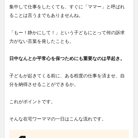
り②
集中して仕事をしたくても、すぐに「ママー」と呼ばれ
昼食
ることは言うまでもありませんね。
は手
抜き
「もー！静かにして！」という子どもにとって何の訴求
4.3
【臨
力がない言葉を発したことも。
時休
校】
在宅
日中なんとか平常心を保つためにも重要なのは早起き。
ワー
ママ
の割
子どもが起きてくる前に、ある程度の仕事を済ませ、自
り切
分を納得させることができるか。
り③
発言
禁止
これがポイントです。
タイ
ム
そんな在宅ワーママの一日はこんな流れです。
5
まだ
まだ
続く