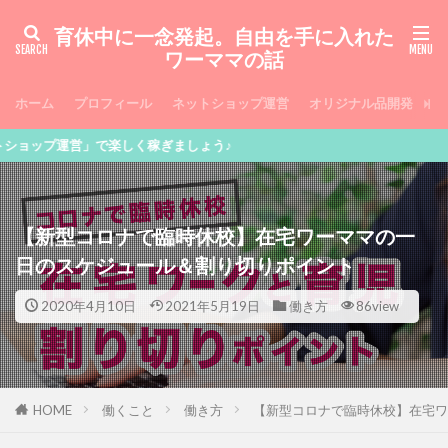
育休中に一念発起。自由を手に入れた
ワーママの話
ホーム
プロフィール
ネットショップ運営
オリジナル品開発
お
楽しく稼ぎましょう♪
【新型コロナで臨時休校】在宅ワーママの一
日のスケジュール＆割り切りポイント
2020年4月10日
2021年5月19日
働き方
86view
HOME
働くこと
働き方
【新型コロナで臨時休校】在宅ワ