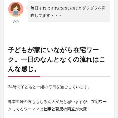
我が
毎日それはそれはのびのびとダラダラを満
家の
3ル
喫してます・・・
ール
のの
4.1
【臨時休
校】在宅
ワーママ
の割り切
子どもが家にいながら在宅ワー
り①テレ
ク。一日のなんとなくの流れはこ
ビ
&YouTube
んな感じ。
に頼る
4.2
【臨
24時間子どもと一緒の毎日を過ごしています。
時休
校】
在宅
専業主婦の方ももちろん大変だと思いますが、在宅ワー
ワー
ママ
クしてるワーママは
仕事と育児の両立
が大変！
の割
り切