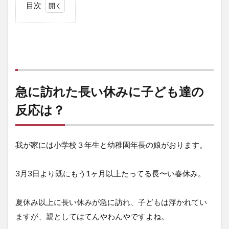
目次
1
2
急に
訪れ
た長
い休
急に訪れた長い休みに子ども達の
みに
反応は？
子ど
も達
の反
応
我が家には小学校３年生と幼稚園年長の娘がおります。
は？
3
3月3日より既にもう1ヶ月以上たってる長〜い春休み。
子ど
もが
家に
夏休み以上に長い休みが急に訪れ、子どもは浮かれてい
いな
がら
ますが、親としてはてんやわんやですよね。
在宅