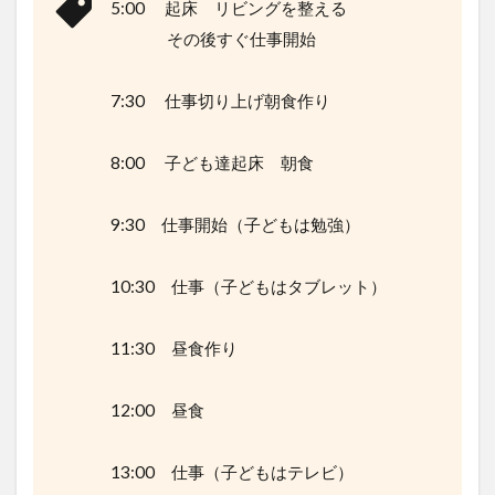
5:00 起床 リビングを整える
臨時
その後すぐ仕事開始
休
校。
仕事
7:30 仕事切り上げ朝食作り
と育
児の
両立
8:00 子ども達起床 朝食
は割
り切
って
9:30 仕事開始（子どもは勉強）
いき
まし
ょ
10:30 仕事（子どもはタブレット）
う。
11:30 昼食作り
12:00 昼食
13:00 仕事（子どもはテレビ）