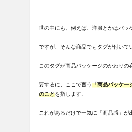
ター
ゲッ
トを
元に
世の中にも、例えば、洋服とかはパッ
売り
方を
考え
ですが、そんな商品でもタグが付いて
る
4
このタグが商品パッケージのかわりの
主婦
のオ
リジ
要するに、ここで言う
「商品パッケー
ナル
のこと
を指します。
品開
発
ホー
これがあるだけで一気に「商品感」が
ムペ
ージ
を立