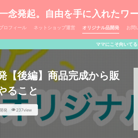
一念発起。自由を手に入れたワ
プロフィール
ネットショップ運営
オリジナル品開発
お問
ママにこそ向いてる「ゆるネッ
発【後編】商品完成から販
やること
開発
237view