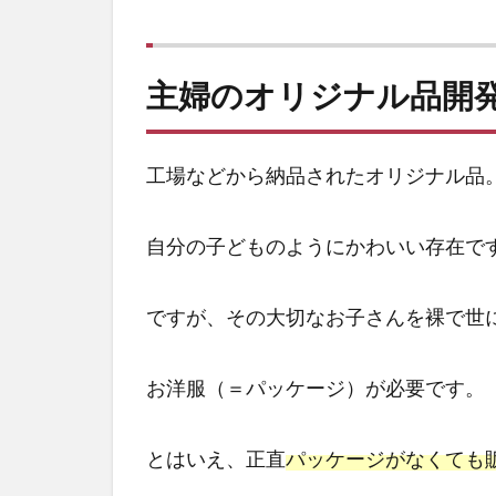
主婦
のオ
リジ
主婦のオリジナル品開
ナル
品開
発
工場などから納品されたオリジナル品
商品
パッ
ケー
自分の子どものようにかわいい存在で
ジを
作る
ですが、その大切なお子さんを裸で世
3
主婦
のオ
お洋服（＝パッケージ）が必要です。
リジ
ナル
品開
とはいえ、正直
パッケージがなくても
発