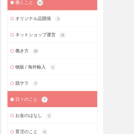
働くこと
62
オリジナル品開発
5
ネットショップ運営
21
働き方
29
物販 / 海外輸入
1
脱サラ
7
日々のこと
7
お金のはなし
2
育児のこと
4