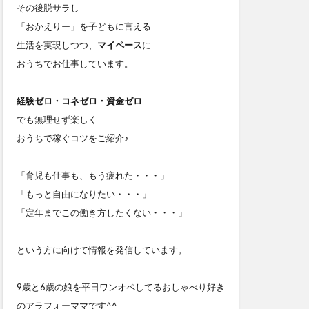
その後脱サラし
「おかえりー」を子どもに言える
生活を実現しつつ、
マイペース
に
おうちでお仕事しています。
経験ゼロ・コネゼロ・資金ゼロ
でも無理せず楽しく
おうちで稼ぐコツをご紹介♪
「育児も仕事も、もう疲れた・・・」
「もっと自由になりたい・・・」
「定年までこの働き方したくない・・・」
という方に向けて情報を発信しています。
9歳と6歳の娘を平日ワンオペしてるおしゃべり好き
のアラフォーママです^^