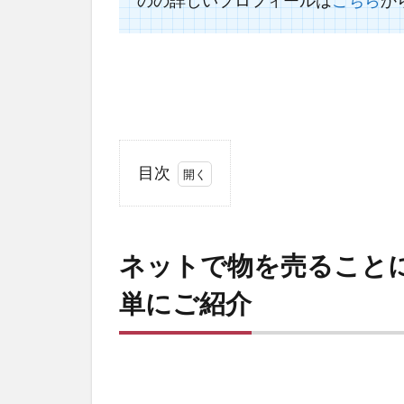
のの詳しいプロフィールは
こちら
か
目次
1
ネ
ッ
ネットで物を売ること
ト
で
単にご紹介
物
を
売
る
こ