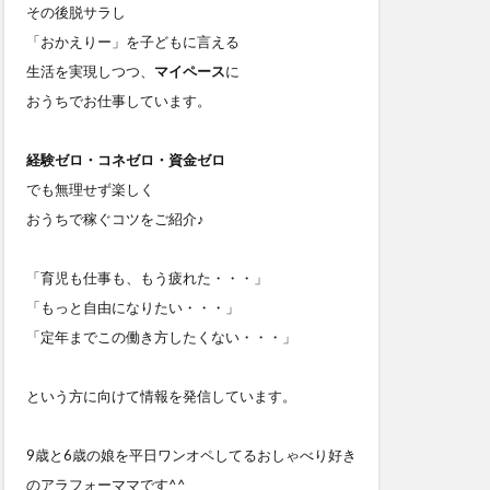
その後脱サラし
「おかえりー」を子どもに言える
生活を実現しつつ、
マイペース
に
おうちでお仕事しています。
経験ゼロ・コネゼロ・資金ゼロ
でも無理せず楽しく
おうちで稼ぐコツをご紹介♪
「育児も仕事も、もう疲れた・・・」
「もっと自由になりたい・・・」
「定年までこの働き方したくない・・・」
という方に向けて情報を発信しています。
9歳と6歳の娘を平日ワンオペしてるおしゃべり好き
のアラフォーママです^^