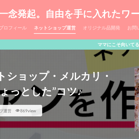
一念発起。自由を手に入れたワ
プロフィール
ネットショップ運営
オリジナル品開発
お問
ママにこそ向いてる「ゆるネット
トショップ・メルカリ・
ちょっとした”コツ♪
プ運営
869view