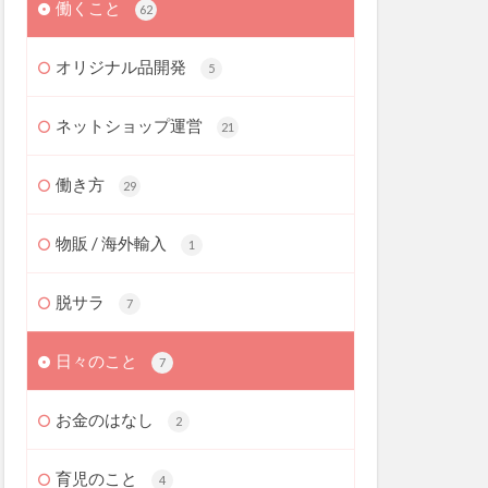
働くこと
62
オリジナル品開発
5
ネットショップ運営
21
働き方
29
物販 / 海外輸入
1
脱サラ
7
日々のこと
7
お金のはなし
2
育児のこと
4