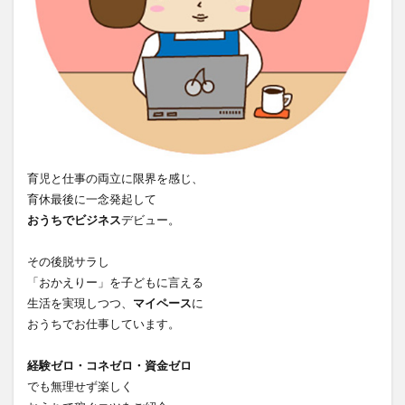
育児と仕事の両立に限界を感じ、
育休最後に一念発起して
おうちでビジネス
デビュー。
その後脱サラし
「おかえりー」を子どもに言える
生活を実現しつつ、
マイペース
に
おうちでお仕事しています。
経験ゼロ・コネゼロ・資金ゼロ
でも無理せず楽しく