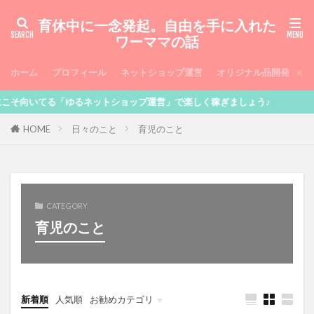
育休中に一念発起。自由を手に入れた
ワーママの話
ホーム
プロフィール
ネットショップ運営
オリジナル品開発
お
いてる「ゆるネットショップ運営」で楽しく稼ぎましょう♪
HOME
日々のこと
育児のこと
CATEGORY
育児のこと
新着順
人気順
お勧めカテゴリ